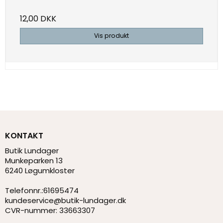
12,00 DKK
Vis produkt
KONTAKT
Butik Lundager
Munkeparken 13
6240 Løgumkloster
Telefonnr.
:
61695474
kundeservice@butik-lundager.dk
CVR-nummer
:
33663307