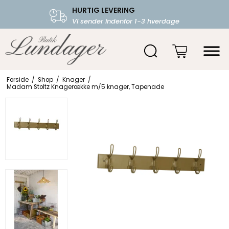
HURTIG LEVERING
FRI FRAGT OVER 599.-
Vi sender indenfor 1-3 hverdage
Starter fra 39,-
Forside
/
Shop
/
Knager
/
Madam Stoltz Knagerække m/5 knager, Tapenade