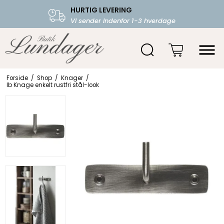
HURTIG LEVERING
FRI FRAGT OVER 599.-
Vi sender indenfor 1-3 hverdage
Starter fra 39,-
Forside
/
Shop
/
Knager
/
Ib Knage enkelt rustfri stål-look