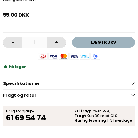
55,00 DKK
LÆG I KURV
-
+
På lager
Specifikationer
Fragt og retur
Brug for hjælp?
Fri fragt
over 599,-
61 69 54 74
Fragt
Kun 39 med GLS
Hurtig levering
1-3 hverdage