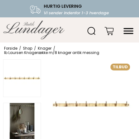
HURTIG LEVERING
FRI FRAGT OVER 599.-
Vi sender indenfor 1-3 hverdage
Starter fra 39,-
Forside
/
Shop
/
Knager
/
Ib Laursen Knagerække m/8 knager antik messing
TILBUD