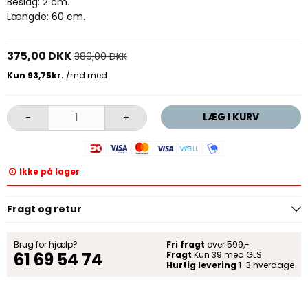
Beslag: 2 cm.
Længde: 60 cm.
375,00 DKK
389,00 DKK
LÆG I KURV
-
+
Ikke på lager
Fragt og retur
Brug for hjælp?
Fri fragt
over 599,-
61 69 54 74
Fragt
Kun 39 med GLS
Hurtig levering
1-3 hverdage