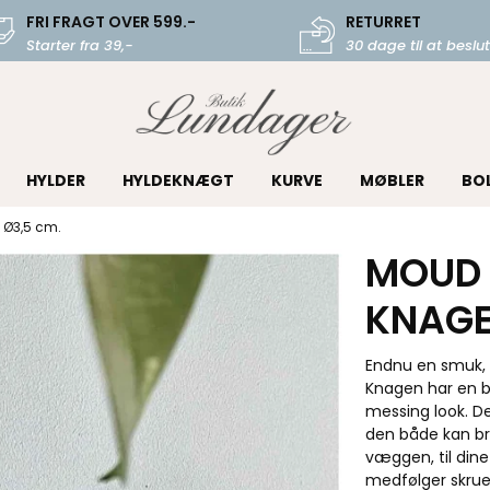
FRI FRAGT OVER 599.-
RETURRET
Starter fra 39,-
30 dage til at beslut
HYLDER
HYLDEKNÆGT
KURVE
MØBLER
BO
 Ø3,5 cm.
MOUD 
KNAGE
Endnu en smuk, 
Knagen har en b
messing look. D
den både kan br
væggen, til dine
medfølger skrue