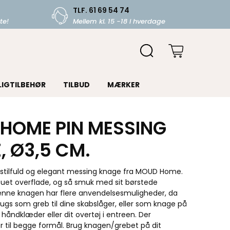
TLF. 61 69 54 74
te!
Mellem kl. 15 -18 i hverdage
LIGTILBEHØR
TILBUD
MÆRKER
HOME PIN MESSING
, Ø3,5 CM.
stilfuld og elegant messing knage fra MOUD Home.
uet overflade, og så smuk med sit børstede
enne knagen har flere anvendelsesmuligheder, da
ugs som greb til dine skabslåger, eller som knage på
 håndklæder eller dit overtøj i entreen. Der
r til begge formål. Brug knagen/grebet på dit