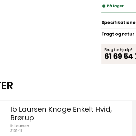
På lager
Specifikatione
Fragt og retur
Brug for hjælp?
61 69 54
TER
Ib Laursen Knage Enkelt Hvid,
Brørup
Ib Laursen
3101-11