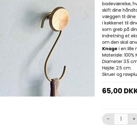
badeværelse, hv
skift dine hånd
væggen til dine
i køkkenet til d
som greb på din
indretning et ek
om den skal anv
Knage
i en lill
Materiale: 100% 
Diameter 3.5 cm
Højde: 2.5 cm.
Skruer og rawpl
65,00 DK
-
+