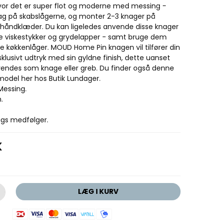
or det er super flot og moderne med messing -
tag på skabslågerne, og monter 2-3 knager på
 håndklæder. Du kan ligeledes anvende disse knager
ine viskestykker og grydelapper - samt bruge dem
e køkkenlåger. MOUD Home Pin knagen vil tilfører din
sklusivt udtryk med sin gyldne finish, dette uanset
endes som knage eller greb. Du finder også denne
e model her hos Butik Lundager.
Messing.
.
ugs medfølger.
K
LÆG I KURV