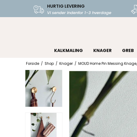
HURTIG LEVERING
Vi sender indenfor 1-3 hverdage
KALKMALING
KNAGER
GREB
Forside
/
Shop
/
Knager
/
MOUD Home Pin Messing Knage,