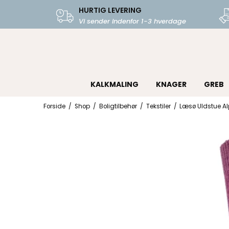
HURTIG LEVERING
Vi sender indenfor 1-3 hverdage
KALKMALING
KNAGER
GREB
Forside
/
Shop
/
Boligtilbehør
/
Tekstiler
/
Læsø Uldstue Al