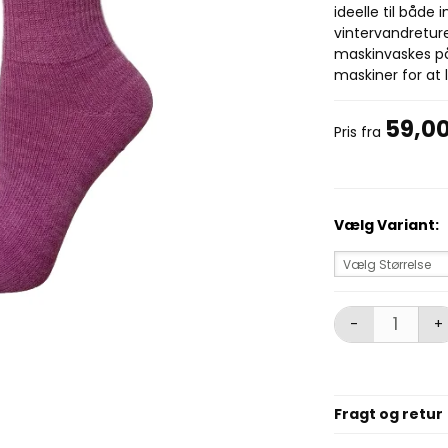
ideelle til både 
vintervandreture
maskinvaskes på
maskiner for at lu
59,0
Pris fra
Vælg Variant:
Vælg Størrelse
-
+
Fragt og retur