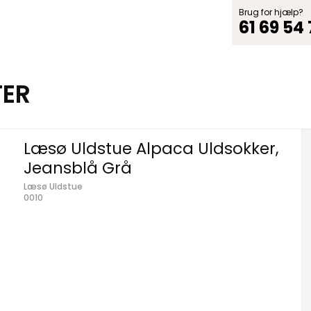
Brug for hjælp?
61 69 54
TER
Læsø Uldstue Alpaca Uldsokker,
Jeansblå Grå
Læsø Uldstue
0010