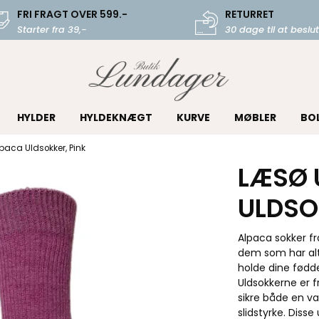
FRI FRAGT OVER 599.-
RETURRET
Starter fra 39,-
30 dage til at beslut
HYLDER
HYLDEKNÆGT
KURVE
MØBLER
BO
paca Uldsokker, Pink
LÆSØ 
ULDSO
Alpaca sokker fr
dem som har alt,
holde dine fødd
Uldsokkerne er f
sikre både en 
slidstyrke. Disse