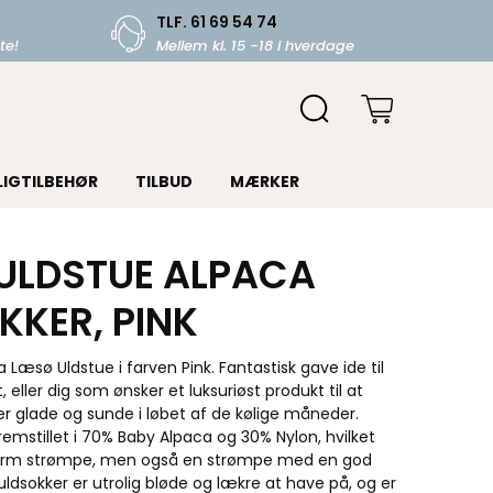
TLF. 61 69 54 74
te!
Mellem kl. 15 -18 i hverdage
LIGTILBEHØR
TILBUD
MÆRKER
ULDSTUE ALPACA
KKER, PINK
a Læsø Uldstue i farven Pink. Fantastisk gave ide til
 eller dig som ønsker et luksuriøst produkt til at
er glade og sunde i løbet af de kølige måneder.
remstillet i 70% Baby Alpaca og 30% Nylon, hvilket
varm strømpe, men også en strømpe med en god
 uldsokker er utrolig bløde og lækre at have på, og er