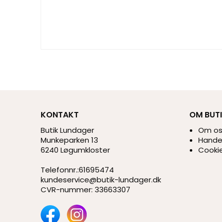
KONTAKT
OM BUT
Butik Lundager
Om o
Munkeparken 13
Handel
6240 Løgumkloster
Cookie
Telefonnr.
:
61695474
kundeservice@butik-lundager.dk
CVR-nummer
:
33663307