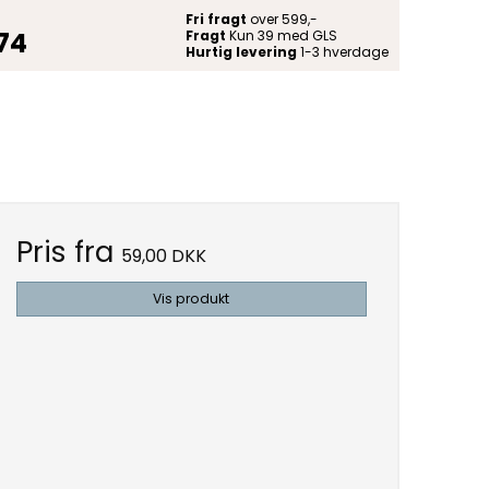
Fri fragt
over 599,-
 74
Fragt
Kun 39 med GLS
Hurtig levering
1-3 hverdage
Pris fra
59,00 DKK
Vis produkt