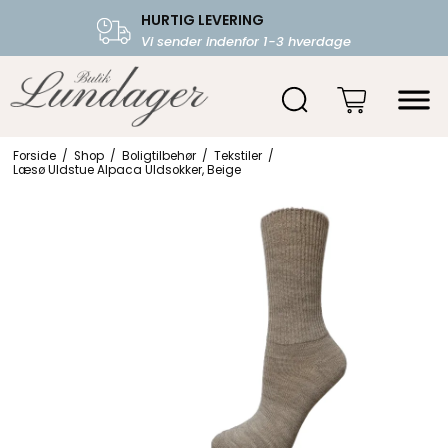
HURTIG LEVERING
FRI FRAGT OVER 599.-
Vi sender indenfor 1-3 hverdage
Starter fra 39,-
Forside
/
Shop
/
Boligtilbehør
/
Tekstiler
/
Læsø Uldstue Alpaca Uldsokker, Beige