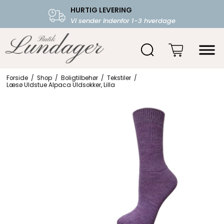
HURTIG LEVERING
FRI FRAGT OVER 599.-
Vi sender indenfor 1-3 hverdage
Starter fra 39,-
Forside
/
Shop
/
Boligtilbehør
/
Tekstiler
/
Læsø Uldstue Alpaca Uldsokker, Lilla