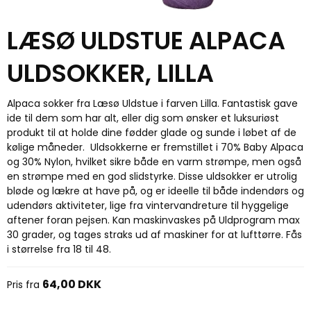
LÆSØ ULDSTUE ALPACA
ULDSOKKER, LILLA
Alpaca sokker fra Læsø Uldstue i farven Lilla. Fantastisk gave
ide til dem som har alt, eller dig som ønsker et luksuriøst
produkt til at holde dine fødder glade og sunde i løbet af de
kølige måneder. Uldsokkerne er fremstillet i 70% Baby Alpaca
og 30% Nylon, hvilket sikre både en varm strømpe, men også
en strømpe med en god slidstyrke. Disse uldsokker er utrolig
bløde og lækre at have på, og er ideelle til både indendørs og
udendørs aktiviteter, lige fra vintervandreture til hyggelige
aftener foran pejsen. Kan maskinvaskes på Uldprogram max
30 grader, og tages straks ud af maskiner for at lufttørre. Fås
i størrelse fra 18 til 48.
64,00 DKK
Pris fra