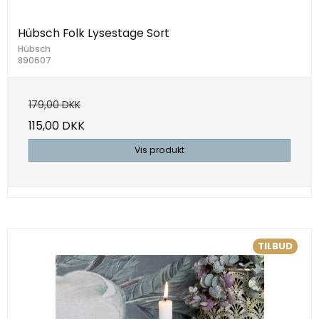
Hübsch Folk Lysestage Sort
Hübsch
890607
179,00 DKK
115,00 DKK
Vis produkt
TILBUD