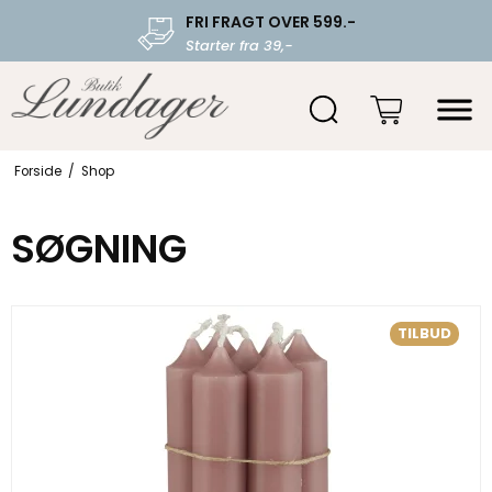
FRI FRAGT OVER 599.-
Starter fra 39,-
Forside
/
Shop
SØGNING
TILBUD