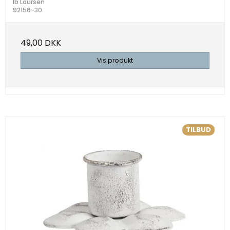
Ib Laursen
92156-30
49,00 DKK
Vis produkt
TILBUD