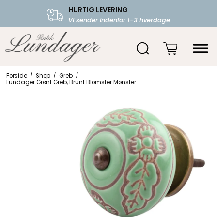
HURTIG LEVERING
FRI FRAGT OVER 599.-
Vi sender indenfor 1-3 hverdage
Starter fra 39,-
Forside
/
Shop
/
Greb
/
Lundager Grønt Greb, Brunt Blomster Mønster