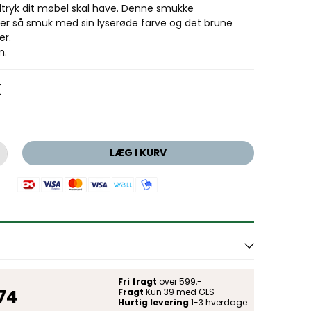
dtryk dit møbel skal have. Denne smukke
r så smuk med sin lyserøde farve og det brune
er.
m.
K
LÆG I KURV
Fri fragt
over 599,-
 74
Fragt
Kun 39 med GLS
Hurtig levering
1-3 hverdage