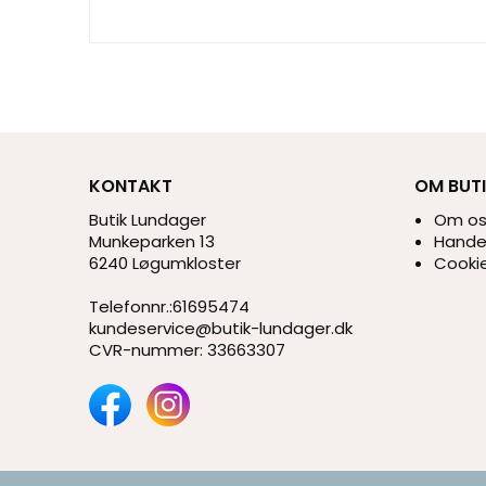
KONTAKT
OM BUT
Butik Lundager
Om o
Munkeparken 13
Handel
6240 Løgumkloster
Cookie
Telefonnr.
:
61695474
kundeservice@butik-lundager.dk
CVR-nummer
:
33663307