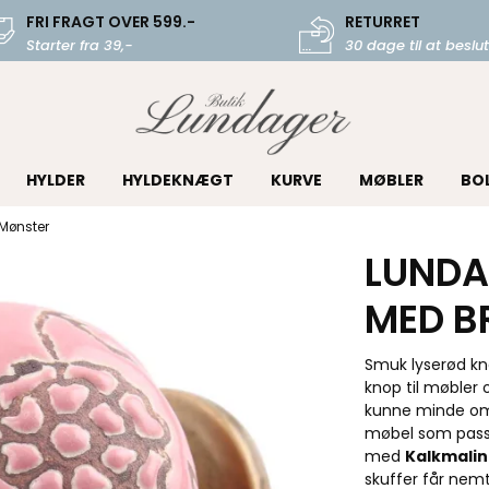
FRI FRAGT OVER 599.-
RETURRET
Starter fra 39,-
30 dage til at beslut
HYLDER
HYLDEKNÆGT
KURVE
MØBLER
BO
Mønster
LUNDA
MED B
Smuk lyserød k
knop til møbler
kunne minde om 
møbel som passer
med
Kalkmali
skuffer får nemt