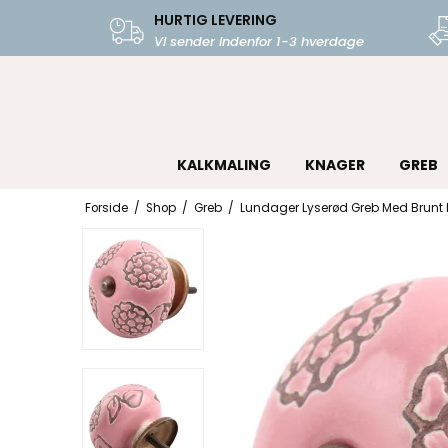
HURTIG LEVERING
Vi sender indenfor 1-3 hverdage
KALKMALING
KNAGER
GREB
Forside
/
Shop
/
Greb
/
Lundager Lyserød Greb Med Brunt 