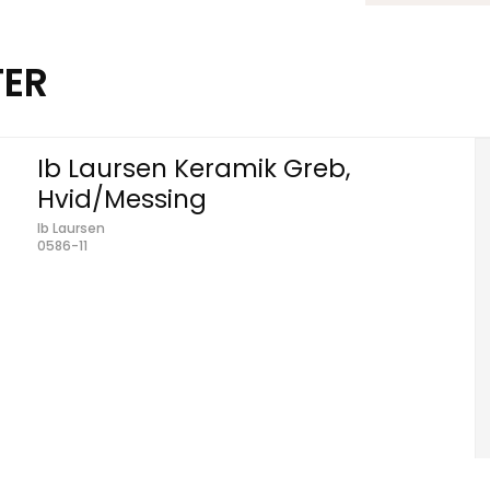
TER
Ib Laursen Keramik Greb,
Hvid/Messing
Ib Laursen
0586-11