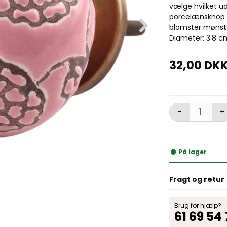
vælge hvilket u
porcelænsknop e
blomster mønst
Diameter: 3.8 c
32,00 DK
-
+
På lager
Fragt og retur
Brug for hjælp?
61 69 54