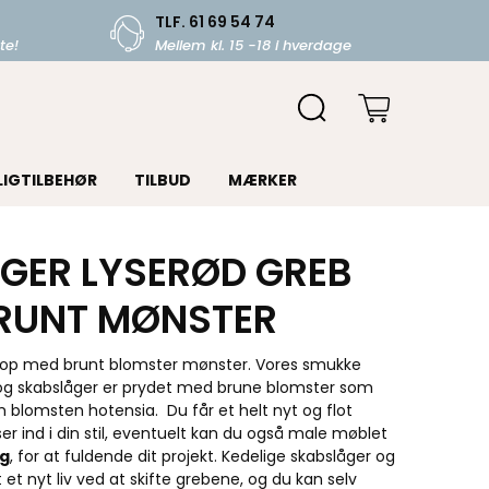
TLF. 61 69 54 74
te!
Mellem kl. 15 -18 i hverdage
LIGTILBEHØR
TILBUD
MÆRKER
GER LYSERØD GREB
RUNT MØNSTER
nop med brunt blomster mønster. Vores smukke
 og skabslåger er prydet med brune blomster som
blomsten hotensia. Du får et helt nyt og flot
 ind i din stil, eventuelt kan du også male møblet
ng
, for at fuldende dit projekt. Kedelige skabslåger og
 et nyt liv ved at skifte grebene, og du kan selv