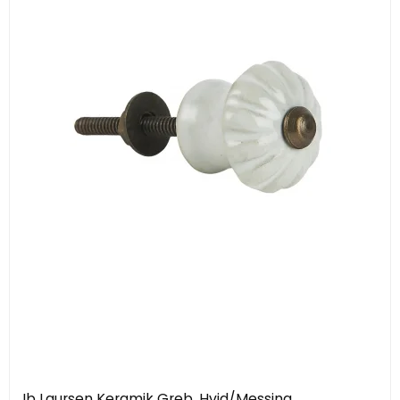
Ib Laursen Keramik Greb, Hvid/Messing