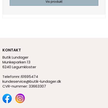
Vis produkt
KONTAKT
Butik Lundager
Munkeparken 13
6240 Løgumkloster
Telefonnr.
:
61695474
kundeservice@butik-lundager.dk
CVR-nummer
:
33663307