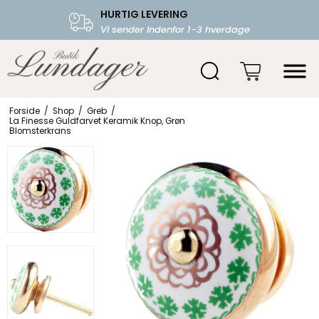
HURTIG LEVERING
FRI FRAGT OVER 599.-
Vi sender indenfor 1-3 hverdage
Starter fra 39,-
Forside
/
Shop
/
Greb
/
La Finesse Guldfarvet Keramik Knop, Grøn
Blomsterkrans