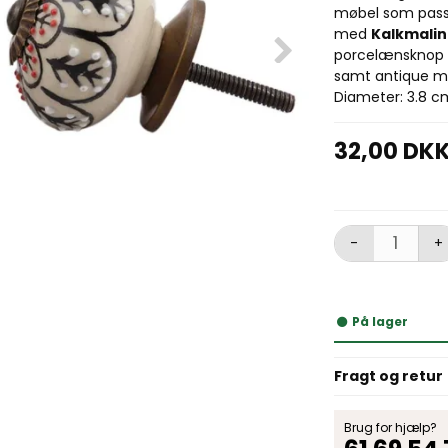
møbel som passer
med
Kalkmali
porcelænsknop c
samt antique me
Diameter: 3.8 c
32,00 DK
-
+
På lager
Fragt og retur
Brug for hjælp?