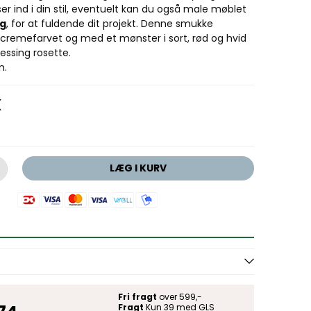
 ind i din stil, eventuelt kan du også male møblet
ng
, for at fuldende dit projekt. Denne smukke
remefarvet og med et mønster i sort, rød og hvid
ssing rosette.
m.
K
LÆG I KURV
Fri fragt
over 599,-
Fragt
Kun 39 med GLS