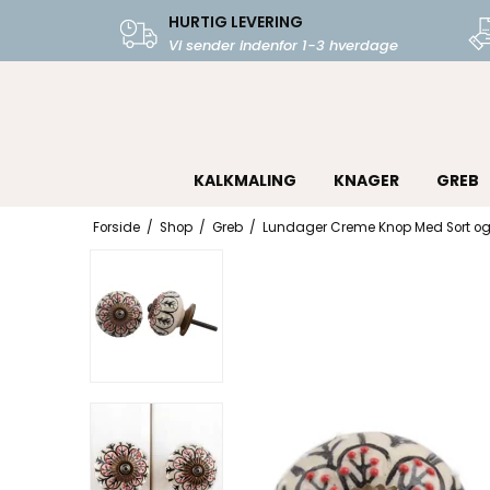
HURTIG LEVERING
Vi sender indenfor 1-3 hverdage
KALKMALING
KNAGER
GREB
Forside
/
Shop
/
Greb
/
Lundager Creme Knop Med Sort og 