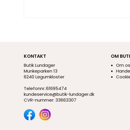
KONTAKT
OM BUT
Butik Lundager
Om o
Munkeparken 13
Handel
6240 Løgumkloster
Cookie
Telefonnr.
:
61695474
kundeservice@butik-lundager.dk
CVR-nummer
:
33663307