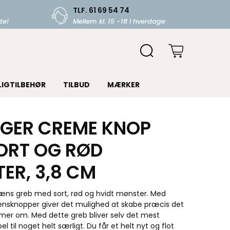
TLF. 61 69 54 74
te!
Mellem kl. 15 -18 i hverdage
LIGTILBEHØR
TILBUD
MÆRKER
GER CREME KNOP
ORT OG RØD
ER, 3,8 CM
æns greb med sort, rød og hvidt mønster. Med
nsknopper giver det mulighed at skabe præcis det
mer om. Med dette greb bliver selv det mest
 til noget helt særligt. Du får et helt nyt og flot