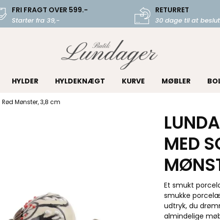
FRI FRAGT OVER 599.-
RETURRET
Starter fra 39,-
30 dage til at beslut
HYLDER
HYLDEKNÆGT
KURVE
MØBLER
BO
Rød Mønster, 3,8 cm
LUNDA
MED S
MØNST
Et smukt porcel
smukke porcelæ
udtryk, du drøm
almindelige møbel