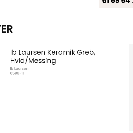
61 69 54
TER
Ib Laursen Keramik Greb,
Hvid/Messing
Ib Laursen
0586-11