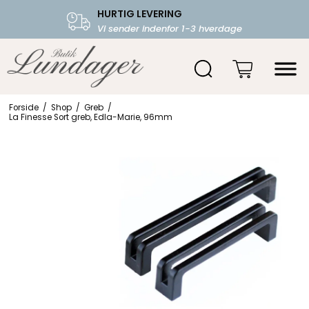
HURTIG LEVERING
FRI FRAGT OVER 599.-
Vi sender indenfor 1-3 hverdage
Starter fra 39,-
Forside
/
Shop
/
Greb
/
La Finesse Sort greb, Edla-Marie, 96mm