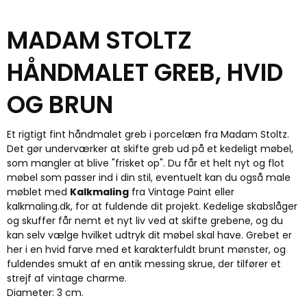
MADAM STOLTZ
HÅNDMALET GREB, HVID
OG BRUN
Et rigtigt fint håndmalet greb i porcelæn fra Madam Stoltz.
Det gør underværker at skifte greb ud på et kedeligt møbel,
som mangler at blive "frisket op". Du får et helt nyt og flot
møbel som passer ind i din stil, eventuelt kan du også male
møblet med
Kalkmaling
fra Vintage Paint eller
kalkmaling.dk, for at fuldende dit projekt. Kedelige skabslåger
og skuffer får nemt et nyt liv ved at skifte grebene, og du
kan selv vælge hvilket udtryk dit møbel skal have. Grebet er
her i en hvid farve med et karakterfuldt brunt mønster, og
fuldendes smukt af en antik messing skrue, der tilfører et
strejf af vintage charme.
Diameter: 3 cm.