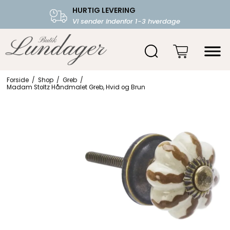
HURTIG LEVERING
FRI FRAGT OVER 599.-
Vi sender indenfor 1-3 hverdage
Starter fra 39,-
Forside
/
Shop
/
Greb
/
Madam Stoltz Håndmalet Greb, Hvid og Brun