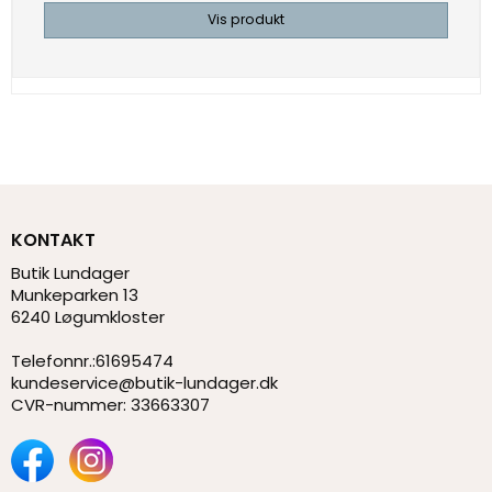
Vis produkt
KONTAKT
Butik Lundager
Munkeparken 13
6240 Løgumkloster
Telefonnr.
:
61695474
kundeservice@butik-lundager.dk
CVR-nummer
:
33663307