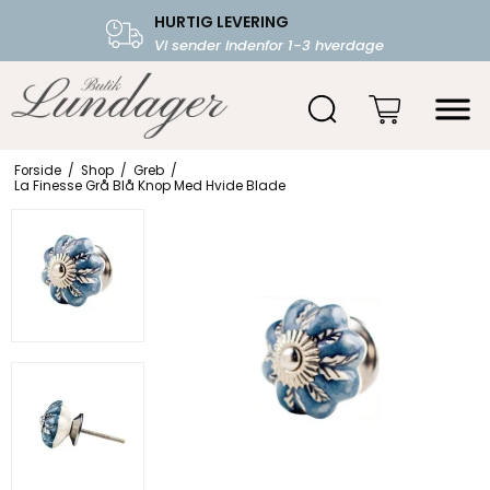
HURTIG LEVERING
FRI FRAGT OVER 599.-
Vi sender indenfor 1-3 hverdage
Starter fra 39,-
Forside
/
Shop
/
Greb
/
La Finesse Grå Blå Knop Med Hvide Blade