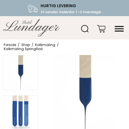
HURTIG LEVERING
FRI FRAGT OVER 599.-
Vi sender indenfor 1-3 hverdage
Starter fra 39,-
Forside
/
Shop
/
Kalkmaling
/
Kalkmaling Springflod