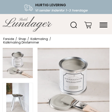
HURTIG LEVERING
FRI FRAGT OVER 599.-
Vi sender indenfor 1-3 hverdage
Starter fra 39,-
Forside
/
Shop
/
Kalkmaling
/
Kalkmaling Drivtømmer