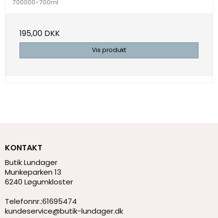
700000-700ml
195,00 DKK
Vis produkt
KONTAKT
Butik Lundager
Munkeparken 13
6240 Løgumkloster
Telefonnr.
:
61695474
kundeservice@butik-lundager.dk