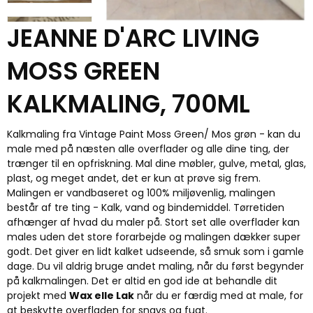
JEANNE D'ARC LIVING
MOSS GREEN
KALKMALING, 700ML
Kalkmaling fra Vintage Paint Moss Green/ Mos grøn - kan du
male med på næsten alle overflader og alle dine ting, der
trænger til en opfriskning. Mal dine møbler, gulve, metal, glas,
plast, og meget andet, det er kun at prøve sig frem.
Malingen er vandbaseret og 100% miljøvenlig, malingen
består af tre ting - Kalk, vand og bindemiddel. Tørretiden
afhænger af hvad du maler på. Stort set alle overflader kan
males uden det store forarbejde og malingen dækker super
godt. Det giver en lidt kalket udseende, så smuk som i gamle
dage. Du vil aldrig bruge andet maling, når du først begynder
på kalkmalingen. Det er altid en god ide at behandle dit
projekt med
Wax elle Lak
når du er færdig med at male, for
at beskytte overfladen for snavs og fugt.