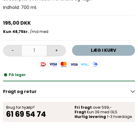
Indhold: 700 ml.
195,00 DKK
LÆG I KURV
-
+
På lager
Fragt og retur
Brug for hjælp?
Fri fragt
over 599,-
61 69 54 74
Fragt
Kun 39 med GLS
Hurtig levering
1-3 hverdage