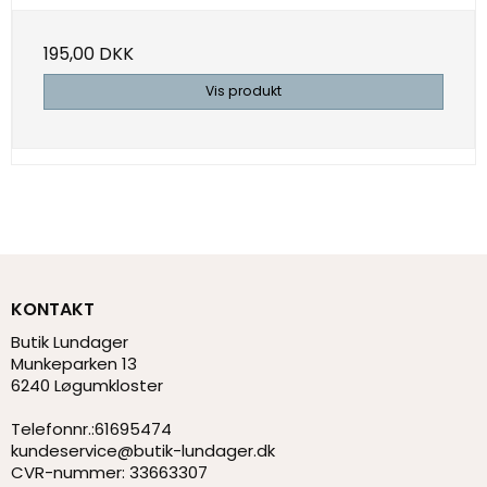
195,00 DKK
Vis produkt
KONTAKT
Butik Lundager
Munkeparken 13
6240 Løgumkloster
Telefonnr.
:
61695474
kundeservice@butik-lundager.dk
CVR-nummer
:
33663307