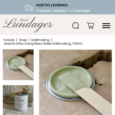
HURTIG LEVERING
FRI FRAGT OVER 599.-
Vi sender indenfor 1-3 hverdage
Starter fra 39,-
Forside
/
Shop
/
Kalkmaling
/
Jeanne d'Arc Living Moss Green Kalkmaling, 700ml