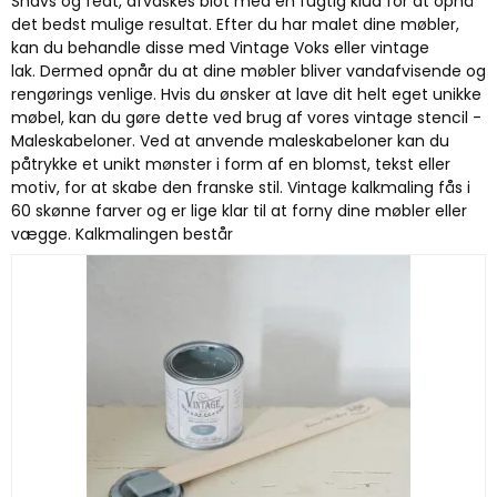
Snavs og fedt, afvaskes blot med en fugtig klud for at opnå
det bedst mulige resultat. Efter du har malet dine møbler,
kan du behandle disse med Vintage Voks eller vintage
lak. Dermed opnår du at dine møbler bliver vandafvisende og
rengørings venlige. Hvis du ønsker at lave dit helt eget unikke
møbel, kan du gøre dette ved brug af vores vintage stencil -
Maleskabeloner. Ved at anvende maleskabeloner kan du
påtrykke et unikt mønster i form af en blomst, tekst eller
motiv, for at skabe den franske stil. Vintage kalkmaling fås i
60 skønne farver og er lige klar til at forny dine møbler eller
vægge. Kalkmalingen består