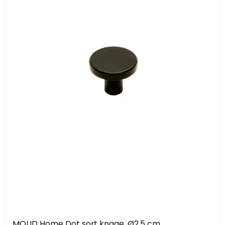
MOUD Home Dot sort knage, Ø2,5 cm.